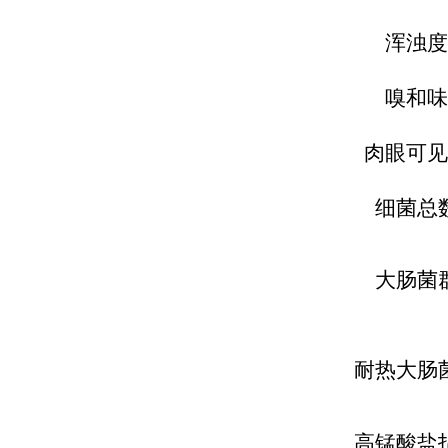
浑浊度
嗅和味
肉眼可见
细菌总
大肠菌
耐热大肠
高锰酸盐