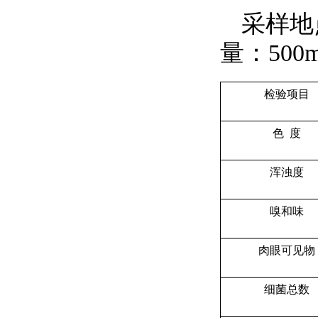
采
量：500m
检验项目
色 度
浑浊度
嗅和味
肉眼可见物
细菌总数